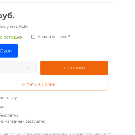
уб.
без учета НДС
оз
сегодня
Нашли дешевле?
 Ozon
В КОРЗИНУ
КУПИТЬ В 1 КЛИК
 доставку
арок
 бесплатно
из магазина - бесплатно
льна только для интернет-магазина и может отличаться от