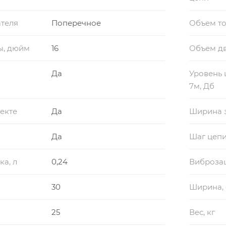
теля
Поперечное
Объем то
ы, дюйм
16
Объем дв
Да
Уровень 
7м, Дб
екте
Да
Ширина 
Да
Шаг цепи
а, л
0,24
Виброза
30
Ширина,
25
Вес, кг