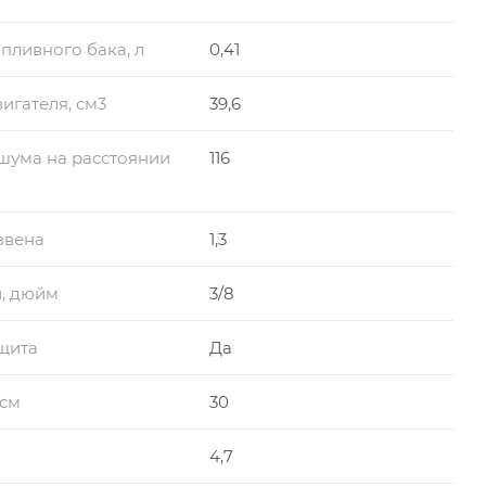
пливного бака, л
0,41
игателя, см3
39,6
шума на расстоянии
116
звена
1,3
, дюйм
3/8
щита
Да
 см
30
4,7